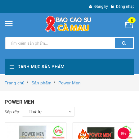
Đăng ký
Đăng nhập
0
DANH MỤC SẢN PHẨM
Trang chủ
Sản phẩm
Power Men
/
/
POWER MEN
Thứ tự
Sắp xếp:
9%