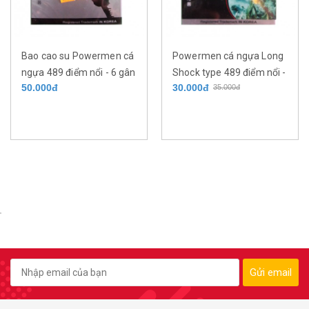
Bao cao su Powermen cá
Powermen cá ngựa Long
ngựa 489 điểm nổi - 6 gân
Shock type 489 điểm nổi -
50.000đ
30.000đ
35.000đ
chìm - kéo dài thời gian
6 gân chìm - kéo dài thời
9% benzocaine hộp 03 cái
gian 5% benzocaine hộp
03 cái
Gửi email