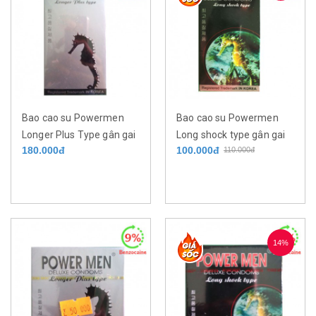
Bao cao su Powermen
Bao cao su Powermen
Longer Plus Type gân gai
Long shock type gân gai
180.000đ
100.000đ
110.000đ
kéo dài thời gian 9%
kéo dài thời gian 5%
benzocaine hộp 12 cái
benzocaine hộp 12 cái
14%