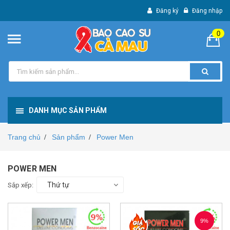
Đăng ký
Đăng nhập
0
DANH MỤC SẢN PHẨM
Trang chủ
Sản phẩm
Power Men
/
/
POWER MEN
Thứ tự
Sắp xếp:
9%