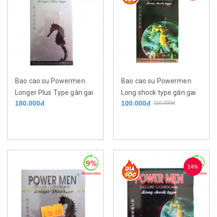
Bao cao su Powermen
Bao cao su Powermen
Longer Plus Type gân gai
Long shock type gân gai
180.000đ
100.000đ
110.000đ
kéo dài thời gian 9%
kéo dài thời gian 5%
benzocaine hộp 12 cái
benzocaine hộp 12 cái
14%