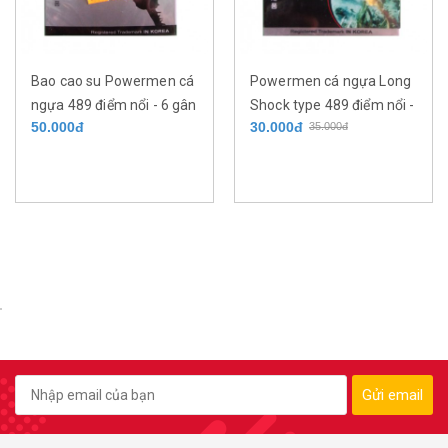
Bao cao su Powermen cá
Powermen cá ngựa Long
ngựa 489 điểm nổi - 6 gân
Shock type 489 điểm nổi -
50.000đ
30.000đ
35.000đ
chìm - kéo dài thời gian
6 gân chìm - kéo dài thời
9% benzocaine hộp 03 cái
gian 5% benzocaine hộp
03 cái
Gửi email