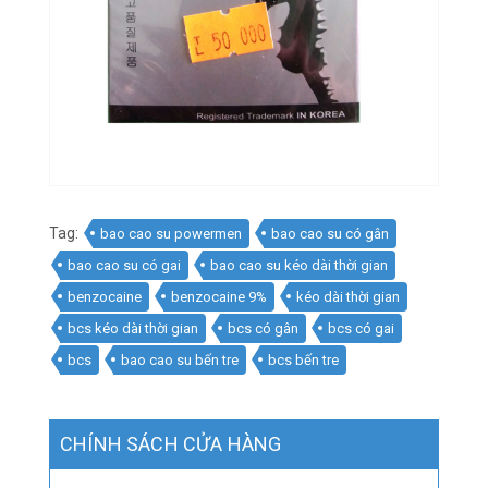
Tag:
bao cao su powermen
bao cao su có gân
bao cao su có gai
bao cao su kéo dài thời gian
benzocaine
benzocaine 9%
kéo dài thời gian
bcs kéo dài thời gian
bcs có gân
bcs có gai
bcs
bao cao su bến tre
bcs bến tre
CHÍNH SÁCH CỬA HÀNG