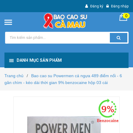
Đăng ký
Đăng nhập
0
DANH MỤC SẢN PHẨM
Trang chủ
Bao cao su Powermen cá ngựa 489 điểm nổi - 6
/
gân chìm - kéo dài thời gian 9% benzocaine hộp 03 cái