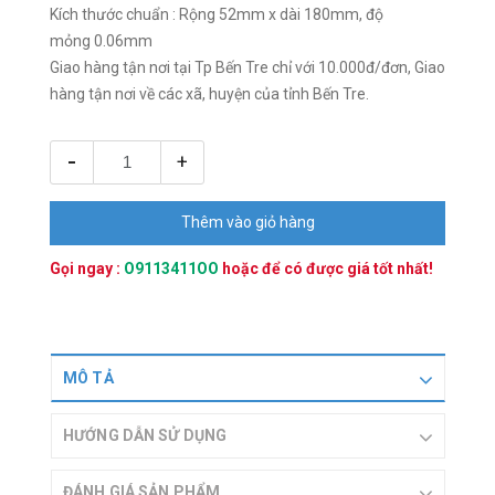
Kích thước chuẩn : Rộng 52mm x dài 180mm, độ
mỏng 0.06mm
Giao hàng tận nơi tại Tp Bến Tre chỉ với 10.000đ/đơn, Giao
hàng tận nơi về các xã, huyện của tỉnh Bến Tre.
-
+
Thêm vào giỏ hàng
Gọi ngay :
O9113411OO
hoặc
để có được giá tốt nhất!
MÔ TẢ
HƯỚNG DẪN SỬ DỤNG
ĐÁNH GIÁ SẢN PHẨM