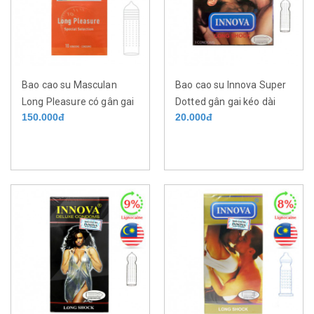
Bao cao su Masculan
Bao cao su Innova Super
Long Pleasure có gân gai
Dotted gân gai kéo dài
150.000đ
20.000đ
- hương dâu - kéo dài thời
thơi 2 gian cực lâu hộp 3
gian của Đức hộp 10 cái
cái