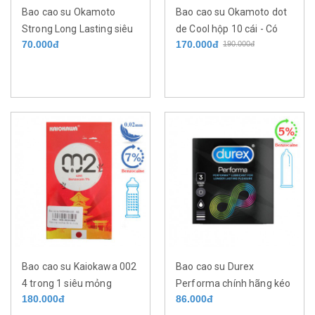
Bao cao su Okamoto
Bao cao su Okamoto dot
Strong Long Lasting siêu
de Cool hộp 10 cái - Có
70.000đ
170.000đ
190.000đ
mỏng kéo dài thời gian
1350 gai lạnh mịn quanh
quan hệ với tinh chất bạc
thân bao kéo dài thời gian
hà mát lạnh - hộp 3 cái -
quan hệ - Size 52mm
Size 53mm
Bao cao su Kaiokawa 002
Bao cao su Durex
4 trong 1 siêu mỏng
Performa chính hãng kéo
180.000đ
86.000đ
0.02mm kéo dài thời gian
dài thời gian quan hệ với