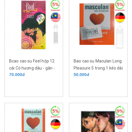
Bcao cao su Feel hộp 12
Bao cao su Maculan Long
cái Có hương dâu - gân -
Pleasure 5 trong 1 kéo dài
70.000đ
50.000đ
gai - kéo dài thời gian với
thời gian của Đức hộp 3
5% benzocaine
cái