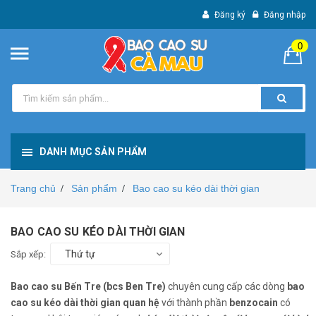
Đăng ký
Đăng nhập
0
DANH MỤC SẢN PHẨM
Trang chủ
Sản phẩm
Bao cao su kéo dài thời gian
/
/
BAO CAO SU KÉO DÀI THỜI GIAN
Thứ tự
Sắp xếp:
Bao cao su Bến Tre (bcs Ben Tre)
chuyên cung cấp các dòng
bao
cao su kéo dài thời gian quan hệ
với thành phần
benzocain
có