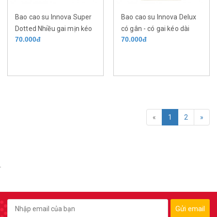
Bao cao su Innova Super
Bao cao su Innova Delux
Dotted Nhiều gai mịn kéo
có gân - có gai kéo dài
70.000đ
70.000đ
dài thời gian với 9%
thời gian với 8%
Lignocaine hộp 12 cái
Lignocaine hộp 12 cái
«
1
2
»
Gửi email