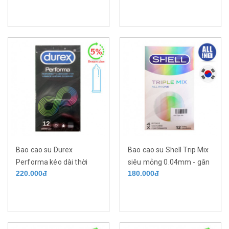
quan hệ với 7%
gel bôi trơn silicone có
benzocaine hộp 10 cái
chứa 5% benzocaine hộp
3 cái
Bao cao su Durex
Bao cao su Shell Trip Mix
Performa kéo dài thời
siêu mỏng 0.04mm - gân
220.000đ
180.000đ
gian quan hệ gel bôi trơn
gai - kéo dài thời gian 9%
silicone và 5%
benzocaine- hộp 12 cái.
benzocaine hộp 12 cái