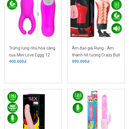
Trứng rung nhủ hoa càng
Âm đạo giả Rung - Âm
cua Mini Love Eggg 12
thanh hít tường Crazy Bull
400.000đ
990.000đ
chế độ
Delia