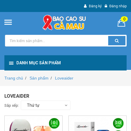
Đăng ký
Đăng nhập
0
DANH MỤC SẢN PHẨM
Trang chủ
Sản phẩm
Loveaider
/
/
LOVEAIDER
Thứ tự
Sắp xếp: