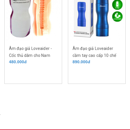
Âm đạo giả Loveaider -
Âm đạo giả Loveaider
Cốc thủ dâm cho Nam
cầm tay cao cấp 10 chế
480.000đ
890.000đ
luyện tập cách quan hệ
độ rung - Thủ dâm - Tập
lâu ra
luyện quan hệ lâu ra.