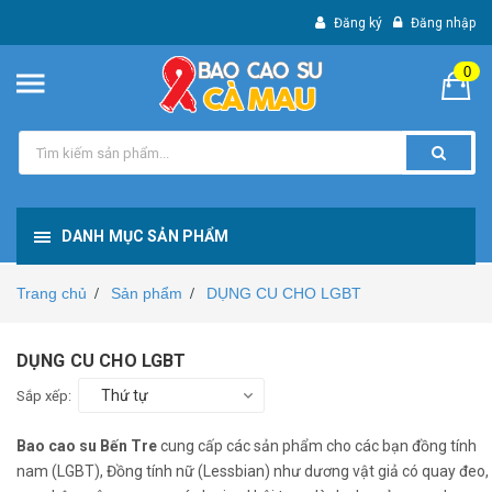
Đăng ký
Đăng nhập
0
DANH MỤC SẢN PHẨM
Trang chủ
Sản phẩm
DỤNG CU CHO LGBT
/
/
DỤNG CU CHO LGBT
Thứ tự
Sắp xếp:
Bao cao su Bến Tre
cung cấp các sản phẩm cho các bạn đồng tính
nam (LGBT), Đồng tính nữ (Lessbian) như dương vật giả có quay đeo,