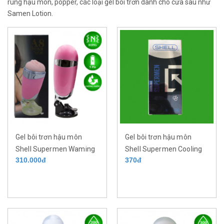
rung hậu môn, popper, các loại gel bôi trơn dành cho cửa sau như
Samen Lotion.
Gel bôi trơn hậu môn
Gel bôi trơn hậu môn
Shell Supermen Waming
Shell Supermen Cooling
310.000đ
370đ
mát lạnh dành cho đồng
mát lạnh dành cho LGBT.
tính nam (LGBT)