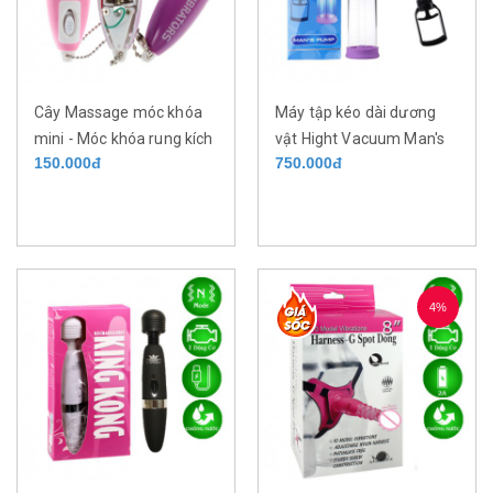
Cây Massage móc khóa
Máy tập kéo dài dương
mini - Móc khóa rung kích
vật Hight Vacuum Man's
150.000đ
750.000đ
thích điểm nhạy cảm
Pump
4%