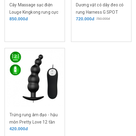
Cây Massage sạc điện
Dương vật có dây đeo có
Louge Kingkong rung cực
rung Harness G SPOT
850.000đ
720.000đ
750.000đ
mạnh kích thích điểm G
DONG dành cho các bạn
tột cùng
Lessbian
Trứng rung âm đạo - hậu
môn Pretty Love 12 tần
420.000đ
số rung