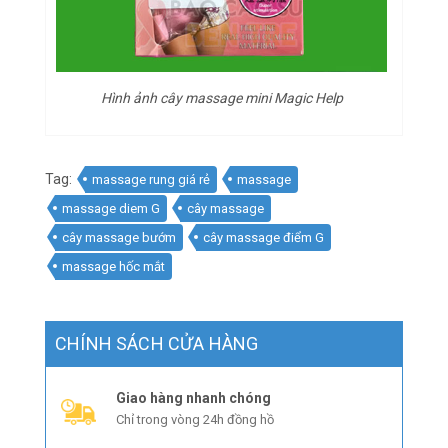
Hình ảnh cây massage mini Magic Help
Tag:
massage rung giá rẻ
massage
massage diem G
cây massage
cây massage bướm
cây massage điểm G
massage hốc mắt
CHÍNH SÁCH CỬA HÀNG
Giao hàng nhanh chóng
Chỉ trong vòng 24h đồng hồ