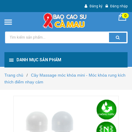
Đăng ký
Đăng nhập
0
DANH MỤC SẢN PHẨM
Trang chủ
Cây Massage móc khóa mini - Móc khóa rung kích
/
thích điểm nhạy cảm