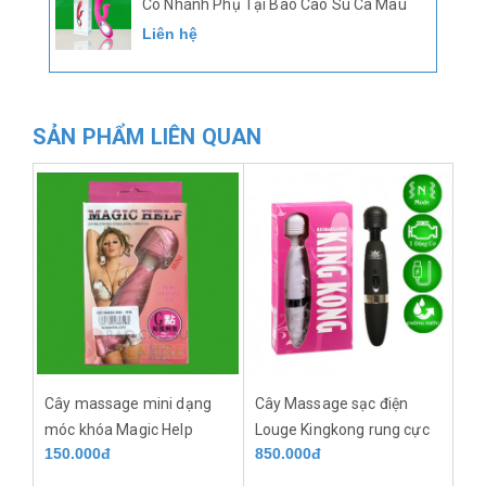
Có Nhánh Phụ Tại Bao Cao Su Cà Mau
Liên hệ
SẢN PHẨM LIÊN QUAN
Cây massage mini dạng
Cây Massage sạc điện
móc khóa Magic Help
Louge Kingkong rung cực
150.000đ
850.000đ
mạnh kích thích điểm G tột
cùng