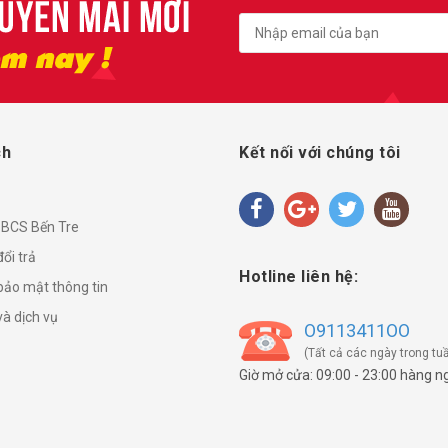
ch
Kết nối với chúng tôi
ề BCS Bến Tre
ổi trả
Hotline liên hệ:
bảo mật thông tin
và dịch vụ
O9113411OO
(Tất cả các ngày trong tuầ
Giờ mở cửa: 09:00 - 23:00 hàng n