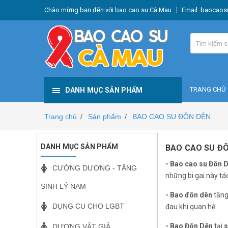
Chào mừng bạn đến với bao cao su Cà Mau
Email:
baocaos
TRANG CHỦ
DANH MỤC SẢN PHẨM
Trang chủ
Sản phẩm
BAO CAO SU ĐÔN DÊN
/
/
DANH MỤC SẢN PHẨM
BAO CAO SU Đ
- Bao cao su Đôn 
CƯỜNG DƯƠNG - TĂNG
những bi gai này tá
SINH LÝ NAM
- Bao đôn dên
tăng
DỤNG CU CHO LGBT
đau khi quan hệ.
- Bao Đôn Dên
tại
s
DƯƠNG VẬT GIẢ