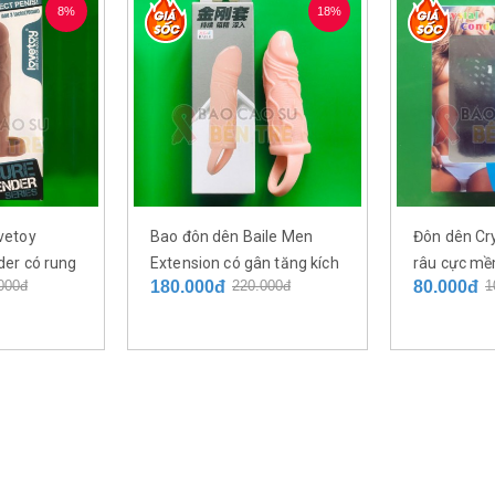
8%
18%
vetoy
Bao đôn dên Baile Men
Đôn dên Cry
der có rung
Extension có gân tăng kích
râu cực mề
000đ
180.000đ
220.000đ
80.000đ
1
chiều dài
cỡ dương vật có quai đeo
cảm
m 5.5cm
Bến Tre