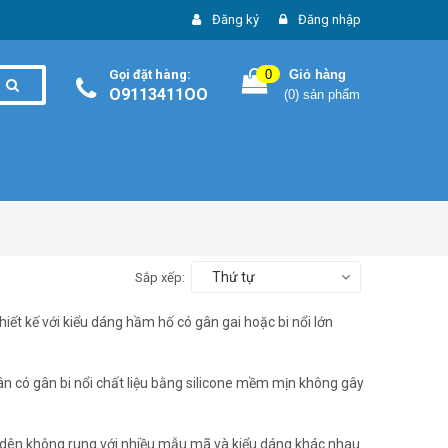
Đăng ký
Đăng nhập
Gọi đặt hàng:
0
Giỏ hàng
O9113411OO
(
0
) sản phẩm
Thứ tự
Sắp xếp:
iết kế với kiểu dáng hầm hố có gân gai hoặc bi nổi lớn
ân có gân bi nổi chất liệu bằng silicone mềm mịn không gây
n dên không rung với nhiều mẫu mã và kiểu dáng khác nhau.