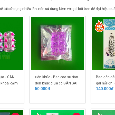
hể tái sử dụng nhiều lần, nên sử dụng kèm với gel bôi trơn để đạt hiệu q
iữa - GÂN
Đôn khúc - Bao cao su đôn
Bao đôn dê
g khoái cảm
dên khúc giữa có GÂN GAI
gai nổi lớn 
50.000đ
140.000đ
BI khủng