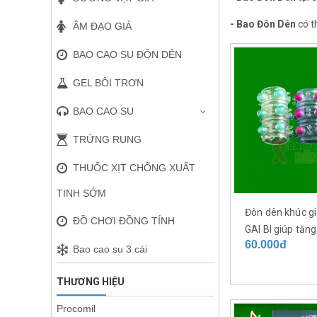
- Bao Đôn Dên
có t
ÂM ĐẠO GIẢ
BAO CAO SU ĐÔN DÊN
GEL BÔI TRƠN
BAO CAO SU
TRỨNG RUNG
THUỐC XỊT CHỐNG XUẤT
TINH SỚM
Đôn dên khúc g
ĐỒ CHƠI ĐỒNG TÍNH
GAI BI giúp tăn
60.000đ
cho nữ
Bao cao su 3 cái
THƯƠNG HIỆU
Procomil