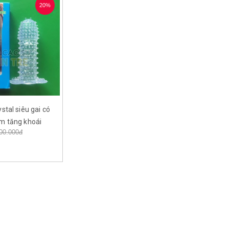
20%
stal siêu gai có
m tăng khoái
00.000đ