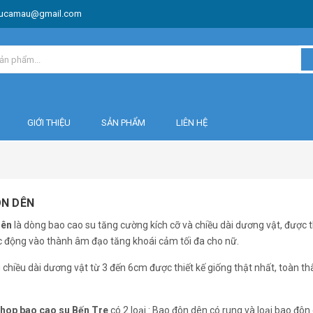
ucamau@gmail.com
GIỚI THIỆU
SẢN PHẨM
LIÊN HỆ
ÔN DÊN
Dên
là dòng bao cao su tăng cường kích cỡ và chiều dài dương vật, được th
c động vào thành âm đạo tăng khoái cảm tối đa cho nữ.
 chiều dài dương vật từ 3 đến 6cm được thiết kế giống thật nhất, toàn th
hop bao cao su Bến Tre
có 2 loại : Bao đôn dên có rung và loại bao đô