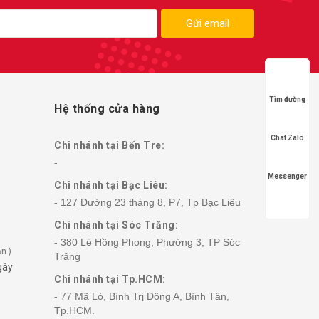
Gửi email
Tìm đường
Hệ thống cửa hàng
Chat Zalo
Chi nhánh tại Bến Tre:
-
Messenger
Chi nhánh tại Bạc Liêu:
- 127 Đường 23 tháng 8, P7, Tp Bạc Liêu
Chi nhánh tại Sóc Trăng:
- 380 Lê Hồng Phong, Phường 3, TP Sóc
n )
Trăng
gày
Chi nhánh tại Tp.HCM:
- 77 Mã Lò, Bình Trị Đông A, Bình Tân,
Tp.HCM.