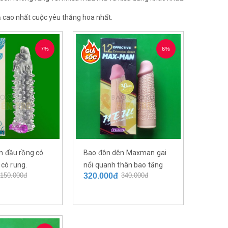
uả cao nhất cuộc yêu thăng hoa nhất.
7%
6%
n đầu rồng có
Bao đôn dên Maxman gai
- có rung.
nổi quanh thân bao tăng
150.000đ
320.000đ
340.000đ
kích cỡ và chiều dài dương
vật thêm 3 cm