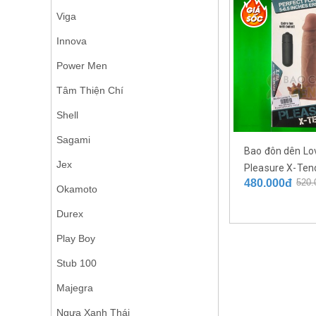
Viga
Innova
Power Men
Tâm Thiện Chí
Shell
Sagami
Bao đôn dên Lo
Jex
Pleasure X-Ten
480.000đ
520.
tăng kích cỡ và 
Okamoto
dương vật thê
Durex
Play Boy
Stub 100
Majegra
Ngựa Xanh Thái