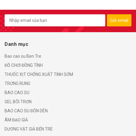
Gửi email
Danh mục
Bao cao su Ben Tre
ĐỒ CHƠI ĐỒNG TÍNH
THUỐC XỊT CHỐNG XUẤT TINH SỚM
TRỨNG RUNG
BAO CAO SU
GEL BÔI TRƠN
BAO CAO SU ĐÔN DÊN
ÂM ĐẠO GIẢ
DƯƠNG VẬT GIẢ BẾN TRE